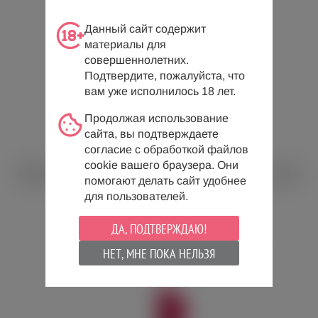
Данный сайт содержит
материалы для
совершеннолетних.
Подтвердите, пожалуйста, что
вам уже исполнилось 18 лет.
Продолжая использование
сайта, вы подтверждаете
согласие с обработкой файлов
cookie вашего браузера. Они
Вибратор для тройного удовольствия Happy Rabbit Triple чёрный
помогают делать сайт удобнее
для пользователей.
12 070 руб.
ДА, ПОДТВЕРЖДАЮ!
НЕТ, МНЕ ПОКА НЕЛЬЗЯ