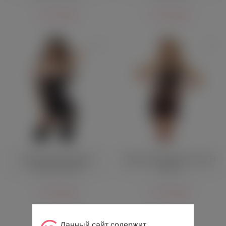
1 220 руб.
1 240 руб.
Платье Glossy Lillie без
Ажурное мини-платье Amor El
бретелей черное
Moreira
2 790 руб.
1 130 руб.
Данный сайт содержит