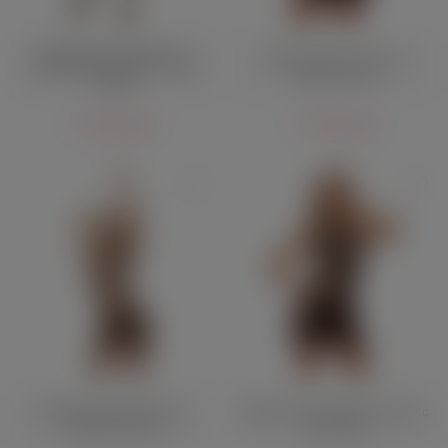
Мини-платье Amor El со
Мини-платье Amor El в
шнуровкой на груди и попке
мелкую сетку
чёрное
1 100 руб.
1 700 руб.
Мини-платье Amor El из
Мини-платье Amor El в сетку с
узорчатой сетки
полосками