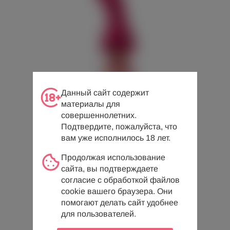
Данный сайт содержит
материалы для
Вибратор Shunga SANYA малиновый
совершеннолетних.
Подтвердите, пожалуйста, что
вам уже исполнилось 18 лет.
10 550 руб.
Продолжая использование
сайта, вы подтверждаете
согласие с обработкой файлов
cookie вашего браузера. Они
помогают делать сайт удобнее
для пользователей.