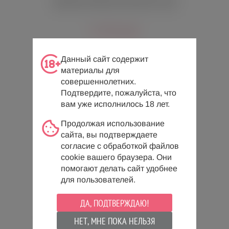
Гидропомпа Bathmate Hydromax5 синяя
13 810 руб.
Данный сайт содержит
материалы для
совершеннолетних.
Подтвердите, пожалуйста, что
вам уже исполнилось 18 лет.
Продолжая использование
сайта, вы подтверждаете
согласие с обработкой файлов
cookie вашего браузера. Они
помогают делать сайт удобнее
для пользователей.
ДА, ПОДТВЕРЖДАЮ!
Гидропомпа Bathmate Hydromax3 прозрачная
НЕТ, МНЕ ПОКА НЕЛЬЗЯ