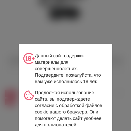
Данный сайт содержит
Ошейник с наручниками и поводком Lux Fetish Collar Cuffs and
материалы для
Leash чёрный
совершеннолетних.
Подтвердите, пожалуйста, что
4 890 руб.
вам уже исполнилось 18 лет.
Продолжая использование
–20%
сайта, вы подтверждаете
ХИТ
согласие с обработкой файлов
cookie вашего браузера. Они
помогают делать сайт удобнее
для пользователей.