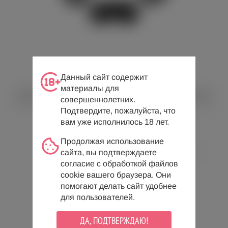
Данный сайт содержит
материалы для
Наручники и оковы с крестовым креплением Lux Fetish Deluxe
совершеннолетних.
Chain Hogtie чёрные
Подтвердите, пожалуйста, что
вам уже исполнилось 18 лет.
4 180 руб.
Продолжая использование
сайта, вы подтверждаете
согласие с обработкой файлов
cookie вашего браузера. Они
помогают делать сайт удобнее
для пользователей.
ДА, ПОДТВЕРЖДАЮ!