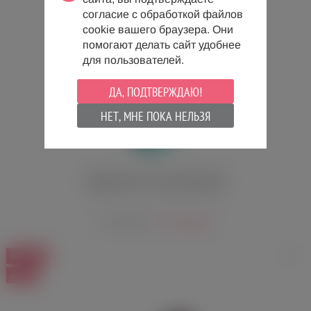
согласие с обработкой файлов
–20%
cookie вашего браузера. Они
помогают делать сайт удобнее
для пользователей.
ДА, ПОДТВЕРЖДАЮ!
НЕТ, МНЕ ПОКА НЕЛЬЗЯ
Вибратор 2в1 Youvic бирюзовый
5 104 руб.
6 380 руб.
НОВИНКА
АКЦИЯ