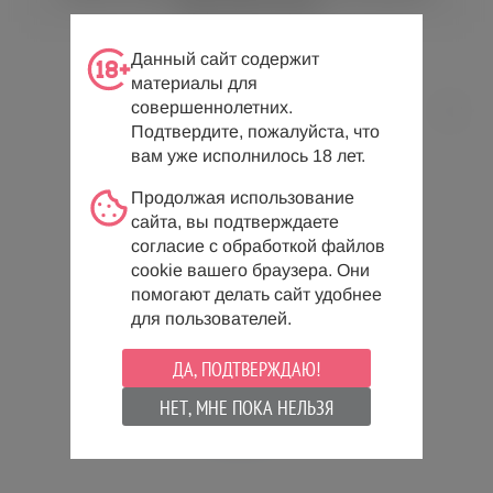
управлением голубой
6 768 руб.
Данный сайт содержит
8 460 руб.
материалы для
совершеннолетних.
Подтвердите, пожалуйста, что
вам уже исполнилось 18 лет.
Продолжая использование
сайта, вы подтверждаете
согласие с обработкой файлов
cookie вашего браузера. Они
помогают делать сайт удобнее
для пользователей.
ДА, ПОДТВЕРЖДАЮ!
НЕТ, МНЕ ПОКА НЕЛЬЗЯ