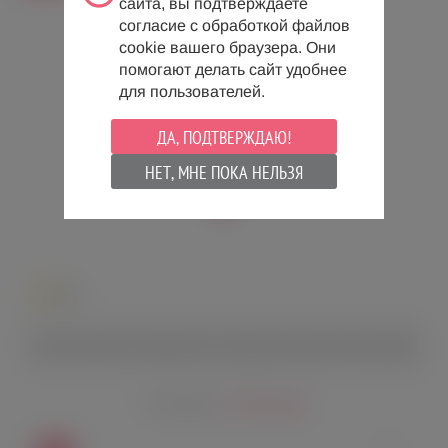
сайта, вы подтверждаете
согласие с обработкой файлов
cookie вашего браузера. Они
помогают делать сайт удобнее
для пользователей.
ДА, ПОДТВЕРЖДАЮ!
НЕТ, МНЕ ПОКА НЕЛЬЗЯ
4.5
Бесконтактный клиторальный стимулятор Romp Shine розовый
4 104 руб.
5 130 руб.