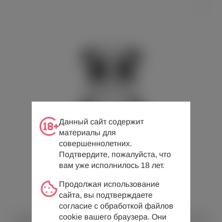
Данный сайт содержит
материалы для
совершеннолетних.
Подтвердите, пожалуйста, что
вам уже исполнилось 18 лет.
Продолжая использование
сайта, вы подтверждаете
согласие с обработкой файлов
cookie вашего браузера. Они
Вакуумно-волновой клиторальный стимулятор Satisfyer Pocket