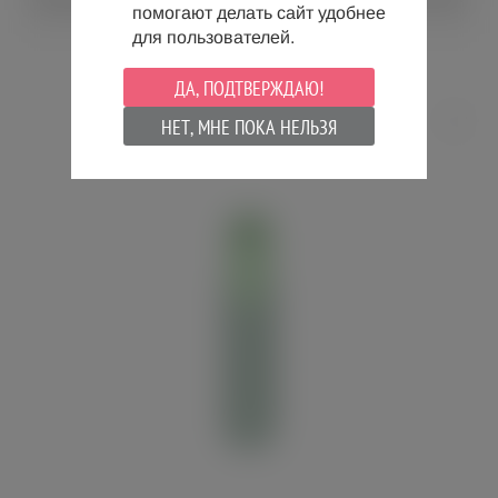
помогают делать сайт удобнее
Panda
для пользователей.
5 160 руб.
ДА, ПОДТВЕРЖДАЮ!
НЕТ, МНЕ ПОКА НЕЛЬЗЯ