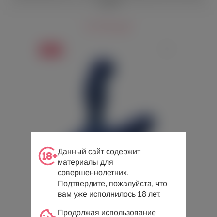
чёрный
20 390 руб.
АКЦИЯ
Данный сайт содержит
материалы для
совершеннолетних.
Подтвердите, пожалуйста, что
вам уже исполнилось 18 лет.
Массажёр простаты Nexus Revo New синий
Продолжая использование