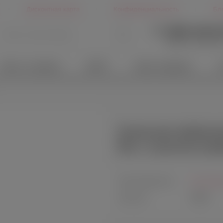
Дисконтная карта
Конфиденциальность
Бл
+7 (499) 346-6
Другие способы св
Белье и одежда
БДСМ
Идеи подарков
Х
Анальная вибропро
flex с пультом уп
Производитель:
Hot Octo
Артикул:
HO23