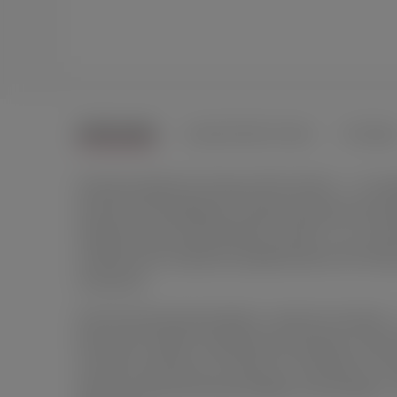
ОПИСАНИЕ
ХАРАКТЕРИСТИКИ
ОТЗЫВ
Анальная пробка Hot Octopuss PleX with flex — это н
разночастотной вибрации, которая доставит вам мак
новичкам: длина проникновения составит 11 см, а мак
особенностей, специально разработанными Hot Octopu
технологии.
Классическая вытянутая форма с округлым кончиком —
бесконечно гибкая! Специальная конструкция и нежн
легкостью изменять угол наклона по отношению к осн
обеспечит дополнительный комфорт использования —