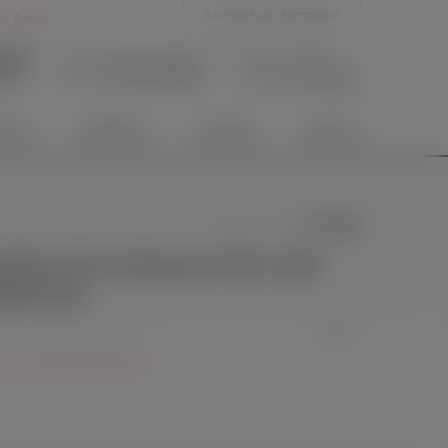
Бесплатная доставка*
ог Лавки
9-39
Личный кабинет
В корзине
Нет товаров
Вход
/
Регистрация
язи
иты
Новинки
Скидки
Акции
0 отзывов
бка Hot Octopuss PleX with
равления
puss, Великобритания