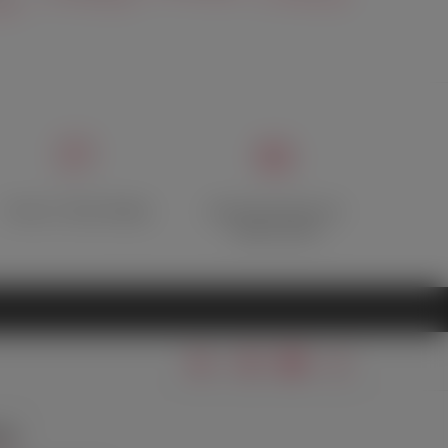
уб.
Отзывы о Лавке Фрейда
Дисконтная карта при
первом заказе
ТЫ