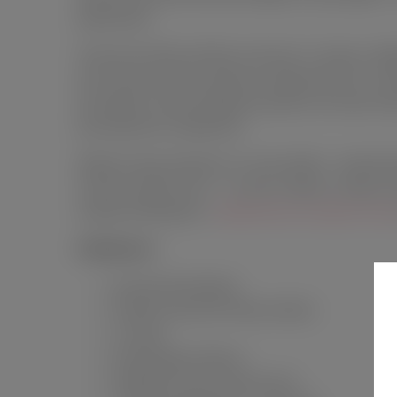
движениями.
Технология Treble and Bass использует 2 мотора с ви
для получения новых приятных ощущений. Всего у игр
для каждого мотора. Управлять разными частотами мо
дистанционного управления.
Обратите ваше внимание, что сама пробка — водонепр
получаса, однако пульт — не имеет защиты от воды, п
игрушку необходимо с
лубрикантами на водной основ
Особенности:
Эргономичная форма
Особая технология Treble and Bass
2 мотора
Потрясающая гибкость
Управление при помощи пульта