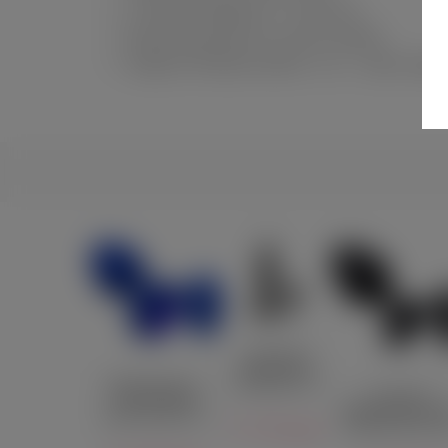
5 режимов вибрации и 5 скоростей
Водонепроницаемость (только пробки)
Зарядка USB (время работы 1 час — время заряда
Анальная
вибропробка
b-Vibe trio с 3
Вибропробка b-
Большая
моторчиками
Vibe Vibrating
вибропробка b-Vi
чёрная
Jewel Plug L/XL с
17 130 руб.
Vibrating Jewel Pl
кристаллом и
с кристаллом и
пультом синяя