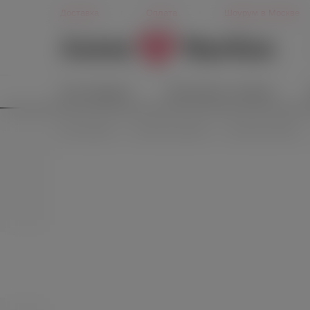
Доставка
Оплата
Шоурум в Москве
Секс-игрушки
Косметика и гигиена
Секс-игрушки
Анальные игрушки
Анальные пробки