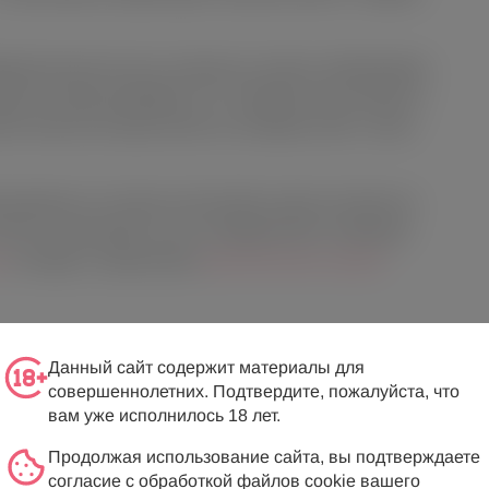
брацией разной частоты, которую вы сможете комбинировать
ушки 5 режимов вибрации и по 5 вариантов интенсивности
жно либо при помощи кнопок на основании, либо с пульта
оницаемая, и её можно использовать в душе или ванне до
оэтому не допускайте на него попадания влаги. Совмещать
е
, а очищать с применением
дополнительных средств
.
Данный сайт содержит материалы для
совершеннолетних. Подтвердите, пожалуйста, что
вам уже исполнилось 18 лет.
Продолжая использование сайта, вы подтверждаете
согласие с обработкой файлов cookie вашего