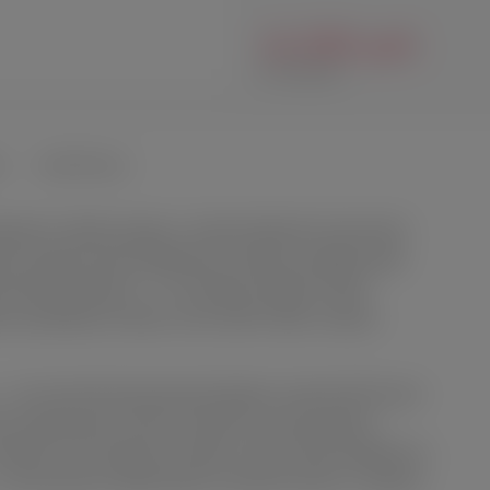
16 000 руб.
В наличии
Ы
ВОПРОСЫ
евероятно гибкая игрушка с запатентованной технологией
симум удовольствия. Комфортные размеры подойдут даже
симальный диаметр - 3 см. Игрушка порадует парой
ss, дизайнеры которых очень любят новые и крутые
 это всегда беспроигрышный вариант, а версия PleX ещё и
ый медицинский силикон позволяет кончику пробки с
ованию на 90 градусов в любую сторону. Такая подвижность
 расположение пробки будет изменяться вместе с вашими