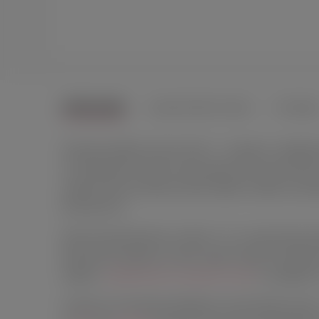
ОПИСАНИЕ
ХАРАКТЕРИСТИКИ
ОТЗЫВ
Анальная пробка Lovense Hush 2 – игрушка с комфор
от приложения: можно использовать как самостоятельн
закругленным кончиком, обеспечивает плавность про
безопасность.
Длина проникновения составит 11 см, а максимальный 
выполнена игрушка, не имеет швов и является идеа
пробку с
лубрикантами на водной основе
, а очищайте
Создать до 10 режимов вибрации на ваш выбор можн