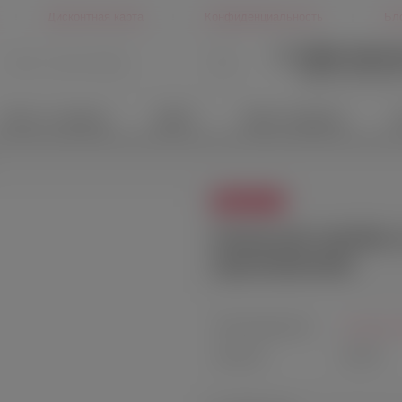
Дисконтная карта
Конфиденциальность
Бл
+7 (499) 346-6
Другие способы св
Белье и одежда
БДСМ
Идеи подарков
Х
СКИДКА
10
%
Анальная пробка 
приложением
Производитель:
Lovense,
Артикул:
LE-34