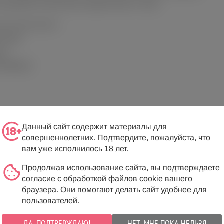
х функций и бесконечное удовольствие от игры:
ля Lovense Hush 2
стоянии
мы
 вибрации
Данный сайт содержит материалы для
совершеннолетних. Подтвердите, пожалуйста, что
вам уже исполнилось 18 лет.
ине до одного метра)
Продолжая использование сайта, вы подтверждаете
согласие с обработкой файлов cookie вашего
браузера. Они помогают делать сайт удобнее для
пользователей.
ДА, ПОДТВЕРЖДАЮ!
НЕТ, МНЕ ПОКА НЕЛЬЗЯ