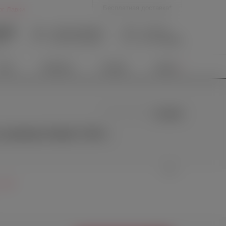
Бесплатная доставка*
ог Лавки
9-39
Личный кабинет
В корзине
Нет товаров
Вход
/
Регистрация
язи
иты
Новинки
Скидки
Акции
0 отзывов
Lovense Hush 2 M с
 США