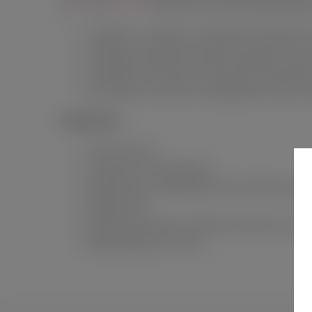
на
iOS
или
Android
. Получите несколько разнообразны
Создайте и сохраните 10 режимов специально д
Передайте управление вашему партнеру на рас
Создавайте собственные дополнительный режи
Используйте музыку или окружающие звуки для
Особенности:
Lovense Hush 2
Подходит для продвинутых
Управление от приложения Lovense Remote App
Зарядка USB
Водонепроницаемость IPX7 (до получаса на глуб
Время работы до 2 часов