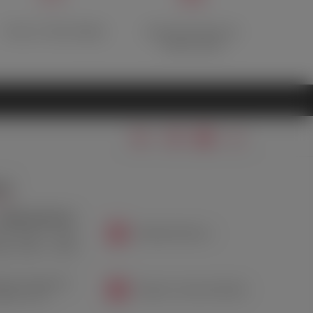
Отзывы о Лавке Фрейда
Дисконтная карта при
первом заказе
ТЫ
 (499) 346-69-39
info@lavkafreida.ru
Пт: 10:00 — 21:00
Вс: 12:00 — 21:00
сква, Ленинский
Telegram: @LavkaFreidaRu
спект, 41/2