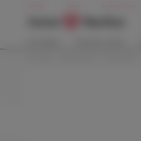
Доставка
Оплата
Шоурум в Москве
Секс-игрушки
Косметика и гигиена
Секс-игрушки
Анальные игрушки
Анальные пробки