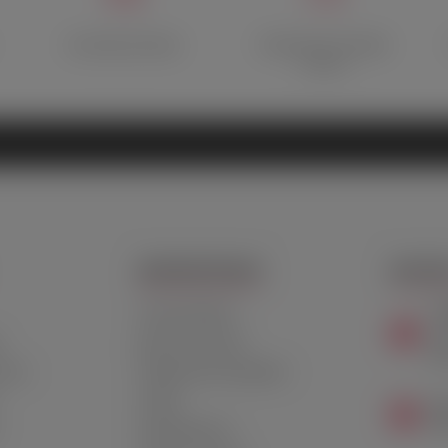
Быстрая доставка
Множество способов
оплаты
ДОПОЛНИТЕЛЬНО
КОНТАК
+7
Личный Кабинет
Пн-
т
Дисконтная карта
Сб-
ства
Подарочный сертификат
Скидки
Мо
про
Производители