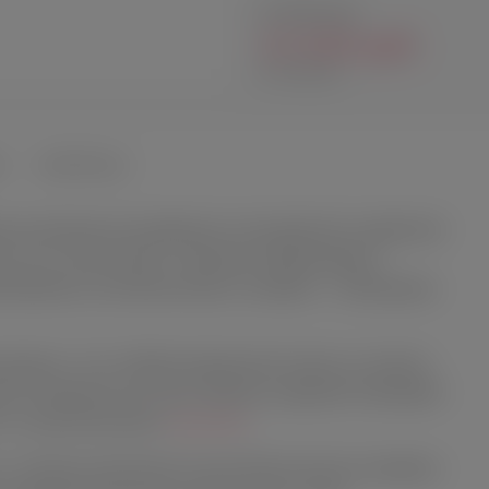
14 900 руб.
13 410 руб.
В наличии
Ы
ВОПРОСЫ
тным размерам для продвинутых пользователей и управлению
о, так и на расстоянии с партнером. Удобная форма с
никновения, а утончённая ножка и основание — необходимую
диаметр - 4,4 см. Гибкий медицинский силикон, из которого
льным материалом для самых приятных ощущений. Совмещайте
 её с дополнительными
средствами
.
о с помощью приложения Lovense Remote App для смартфона