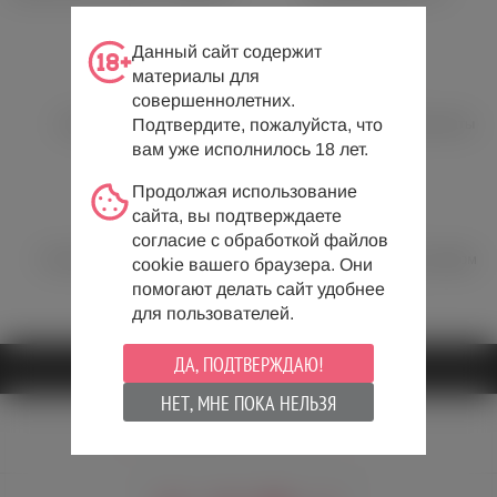
Данный сайт содержит
материалы для
совершеннолетних.
Быстрая доставка
Подтвердите, пожалуйста, что
Множество способов оплаты
вам уже исполнилось 18 лет.
Продолжая использование
сайта, вы подтверждаете
согласие с обработкой файлов
Отзывы о Лавке Фрейда
Дисконтная карта при первом
cookie вашего браузера. Они
заказе
помогают делать сайт удобнее
для пользователей.
ДА, ПОДТВЕРЖДАЮ!
НЕТ, МНЕ ПОКА НЕЛЬЗЯ
Ваш регион:
Москва