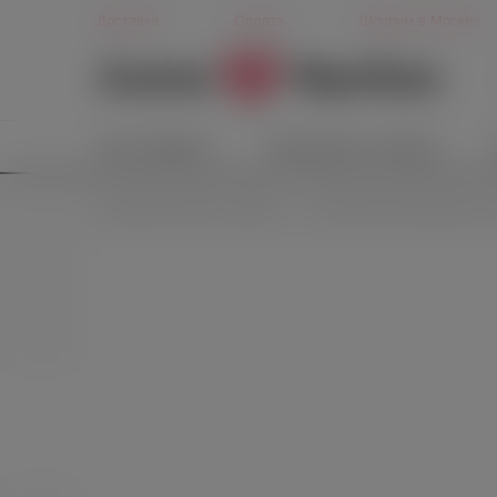
Доставка
Оплата
Шоурум в Москве
Секс-игрушки
Косметика и гигиена
Сексуальное белье и одежда
Эротические комбинации и с