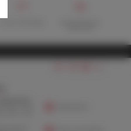
Отзывы о Лавке Фрейда
Дисконтная карта при
первом заказе
ТЫ
 (499) 346-69-39
info@lavkafreida.ru
Пт: 10:00 — 21:00
Вс: 12:00 — 21:00
сква, Ленинский
Telegram: @LavkaFreidaRu