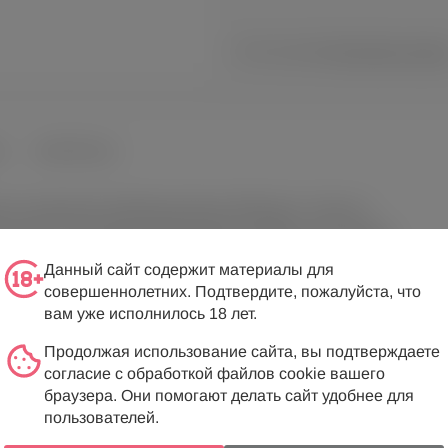
Нет в наличии
Посмотреть похожи
Ы
ВОПРОСЫ
ой и воздушной комбинации фасона бэби-долл - бюстье с
тами, с застежкой спереди. Также в наборе идут изящные
го тела - груди, ягодиц и бедер, став прекрасным
Данный сайт содержит материалы для
тобы самой себе поднять настроение соблазнительным
совершеннолетних. Подтвердите, пожалуйста, что
вам уже исполнилось 18 лет.
иной.
Продолжая использование сайта, вы подтверждаете
согласие с обработкой файлов cookie вашего
браузера. Они помогают делать сайт удобнее для
пользователей.