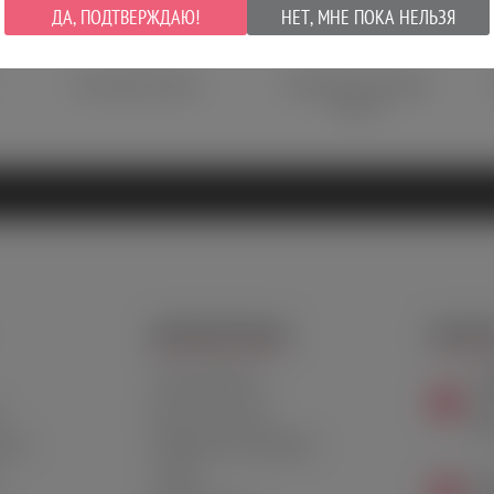
ДА, ПОДТВЕРЖДАЮ!
НЕТ, МНЕ ПОКА НЕЛЬЗЯ
Быстрая доставка
Множество способов
оплаты
ДОПОЛНИТЕЛЬНО
КОНТАК
+7
Личный Кабинет
Пн-
т
Дисконтная карта
Сб-
ства
Подарочный сертификат
Скидки
Мо