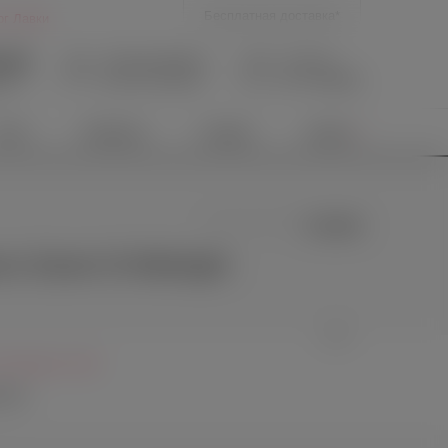
Бесплатная доставка*
ог Лавки
9-39
Личный кабинет
В корзине
Нет товаров
Вход
/
Регистрация
язи
иты
Новинки
Скидки
Акции
0 отзывов
и Seven`til Midnight
 Midnight, США
WISM