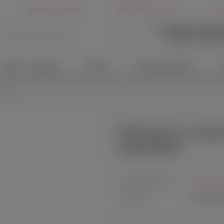
Дисконтная карта
Конфиденциальность
Бл
+7 (499) 346-6
Другие способы св
Белье и одежда
БДСМ
Идеи подарков
Х
орочки
Бэби-долл и стринг
сиреневый
Производитель:
Seven`til
Артикул:
DF2046