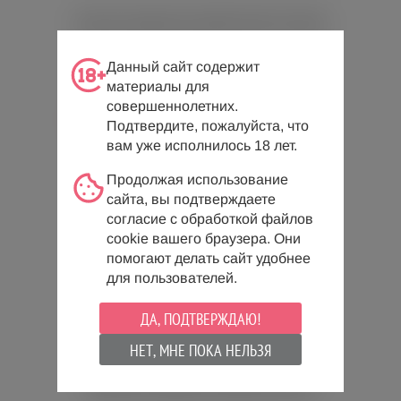
Высокая подарочная коробка 25х18 см белая
Данный сайт содержит
368 руб.
460 руб.
материалы для
совершеннолетних.
–20%
Подтвердите, пожалуйста, что
вам уже исполнилось 18 лет.
Продолжая использование
сайта, вы подтверждаете
согласие с обработкой файлов
cookie вашего браузера. Они
помогают делать сайт удобнее
для пользователей.
ДА, ПОДТВЕРЖДАЮ!
НЕТ, МНЕ ПОКА НЕЛЬЗЯ
Крафтовая подарочная коробка 20х20 см