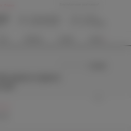
Бесплатная доставка*
ог Лавки
9-39
Личный кабинет
В корзине
Нет товаров
Вход
/
Регистрация
язи
иты
Новинки
Скидки
Акции
0 отзывов
Во власти страсти
 неё'
оссия
6180