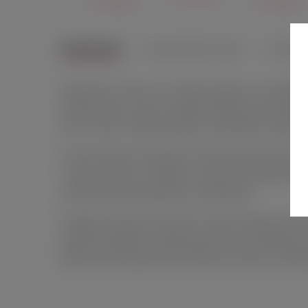
330 руб.
330 руб.
ОПИСАНИЕ
ХАРАКТЕРИСТИКИ
ОТЗЫВ
Заскучали в постели и не можете решить, чем порадов
размышления и просто сделайте выбор при помощи игр
легко и просто определят ваше сегодняшнее эротичес
Чем же именно вы займетесь? Какая новая или знакома
с новой стороны и не бойтесь смелых экспериментов!
максимально разнообразных комбинаций.
В наборе для двоих «Во власти страсти. Удовольствие
предмета одежды, который должен быть на девушке, 
будет длиться ваша игра. В комплекте также есть не