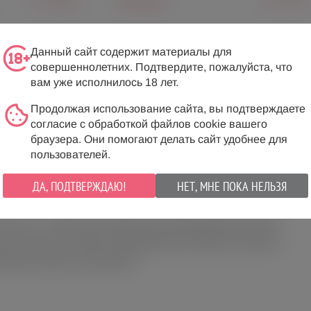
890 руб.
Ы
ВОПРОСЫ
Данный сайт содержит материалы для
совершеннолетних. Подтвердите, пожалуйста, что
вам уже исполнилось 18 лет.
ать своего партнера сегодня? Не тратьте время на долгие
овых кубиков. В наборе вас ждут 4 шестигранника, которые
Продолжая использование сайта, вы подтверждаете
согласие с обработкой файлов cookie вашего
кое путешествие.
браузера. Они помогают делать сайт удобнее для
пользователей.
я секс-практика вас ждет? Узнавайте себя и своего партнера
 Можно использовать кубики по отдельности или вместе для
ДА, ПОДТВЕРЖДАЮ!
НЕТ, МНЕ ПОКА НЕЛЬЗЯ
 для нее»: 4 кубика для определения возбуждающей практики,
дополнительных правил взаимодействия и времени, как долго
большой мешочек для хранения.