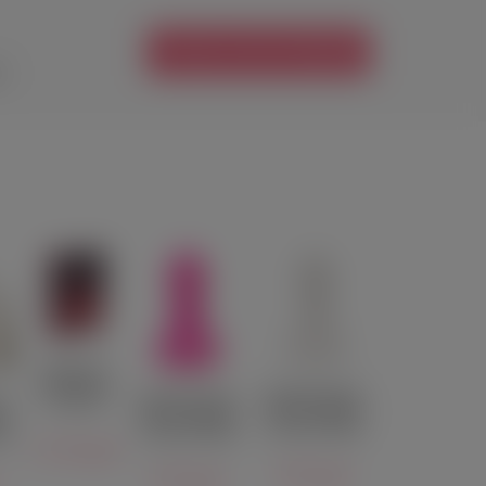
УЗНАТЬ О ПОСТУПЛЕНИИ
е
Игра для
влюблённы
Декоративная
Декоративная
х PurPur
я
свеча в форме
свеча в форме
Ближе
ий
члена Pecado
члена Pecado
do
белая 47 г
2 250 руб.
розовая 47 г
я
350 руб.
350 руб.