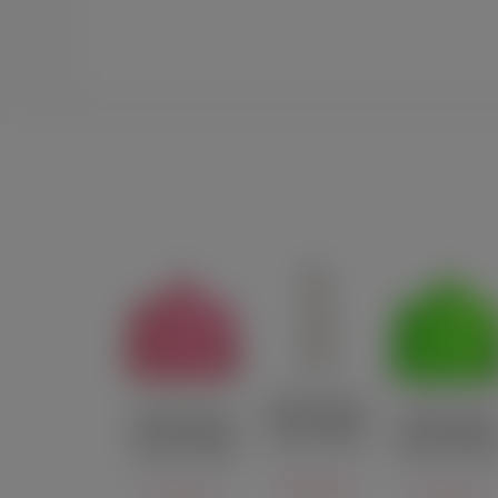
Декоративная
Декоративная
Декоративная
свеча в форме
свеча Женский
свеча Женски
члена Pecado
силуэт Pecado
силуэт Pecad
белая 98 г
BDSM розовая
BDSM зелена
440 руб.