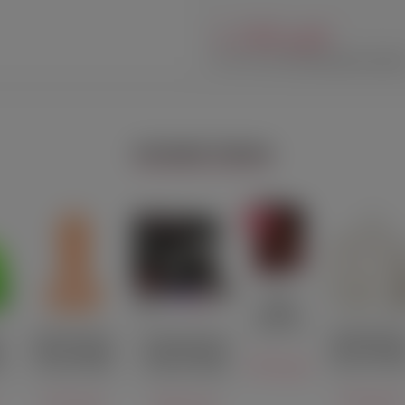
1 240 руб.
Нет в наличии
Посмотреть похожи
ПОХОЖИЕ ТОВАРЫ
ХИТ
Игра
вопрос-
ответ 'Во
Декоративна
Декоративная
Возбуждающая
власти
свеча Женск
свеча в форме
й
игра для двоих
страсти'
390 руб.
силуэт Peca
члена Pecado
o
'На 50 оттенков
BDSM бела
оранжевая 47 г
я
откровеннее'
330 руб.
350 руб.