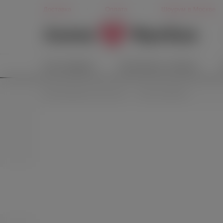
Доставка
Оплата
Шоурум в Москве
Секс-игрушки
Косметика и гигиена
Идеи подарков из секс-шопа
Игры и сувениры