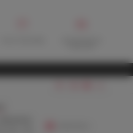
Отзывы о Лавке Фрейда
Дисконтная карта при
первом заказе
ТЫ
 (499) 346-69-39
info@lavkafreida.ru
Пт: 10:00 — 21:00
Вс: 12:00 — 21:00