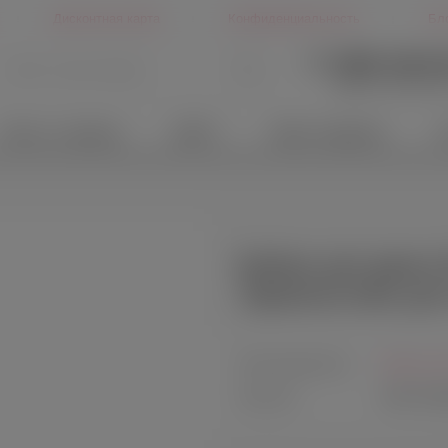
Дисконтная карта
Конфиденциальность
Бл
+7 (499) 346-6
Другие способы св
Белье и одежда
БДСМ
Идеи подарков
Х
Кубики для двоих 
'Удовольствие для
Производитель:
Фанты, Р
Артикул:
FAN-706