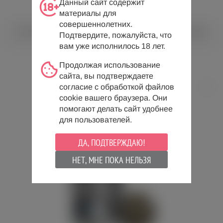
Данный сайт содержит
материалы для
совершеннолетних.
Масляный лубрикант в шариках Hot Ball Plus с охлаждающим
Подтвердите, пожалуйста, что
эффектом
вам уже исполнилось 18 лет.
350 руб.
Продолжая использование
сайта, вы подтверждаете
согласие с обработкой файлов
cookie вашего браузера. Они
помогают делать сайт удобнее
для пользователей.
ДА, ПОДТВЕРЖДАЮ!
НЕТ, МНЕ ПОКА НЕЛЬЗЯ