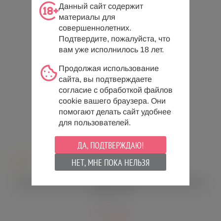
Данный сайт содержит
материалы для
совершеннолетних.
Подтвердите, пожалуйста, что
вам уже исполнилось 18 лет.
Продолжая использование
сайта, вы подтверждаете
согласие с обработкой файлов
cookie вашего браузера. Они
помогают делать сайт удобнее
для пользователей.
ДА, ПОДТВЕРЖДАЮ!
5
НЕТ, МНЕ ПОКА НЕЛЬЗЯ
Крем вагинальный для сужения Shunga Hold Me Tight Тесный
контакт 30 мл
6 330 руб.