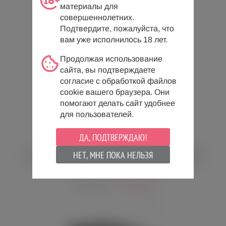
материалы для
совершеннолетних.
Подтвердите, пожалуйста, что
вам уже исполнилось 18 лет.
Продолжая использование
сайта, вы подтверждаете
согласие с обработкой файлов
cookie вашего браузера. Они
помогают делать сайт удобнее
для пользователей.
ДА, ПОДТВЕРЖДАЮ!
НЕТ, МНЕ ПОКА НЕЛЬЗЯ
Кляп Лунный Свет на чёрном ремешке с синим шариком
1 216 руб.
1 520 руб.