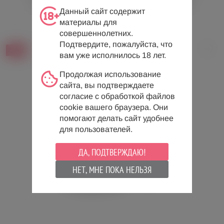
Данный сайт содержит
материалы для
1 060 руб.
совершеннолетних.
Подтвердите, пожалуйста, что
–20%
вам уже исполнилось 18 лет.
Продолжая использование
сайта, вы подтверждаете
согласие с обработкой файлов
cookie вашего браузера. Они
помогают делать сайт удобнее
для пользователей.
ДА, ПОДТВЕРЖДАЮ!
НЕТ, МНЕ ПОКА НЕЛЬЗЯ