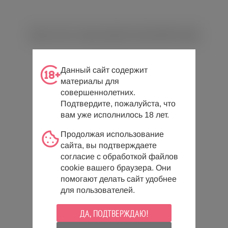
Оковы на ноги с двумя ремнями Pecado BDSM черные
1 550 руб.
Данный сайт содержит
материалы для
совершеннолетних.
Подтвердите, пожалуйста, что
вам уже исполнилось 18 лет.
Продолжая использование
сайта, вы подтверждаете
согласие с обработкой файлов
cookie вашего браузера. Они
помогают делать сайт удобнее
для пользователей.
ДА, ПОДТВЕРЖДАЮ!