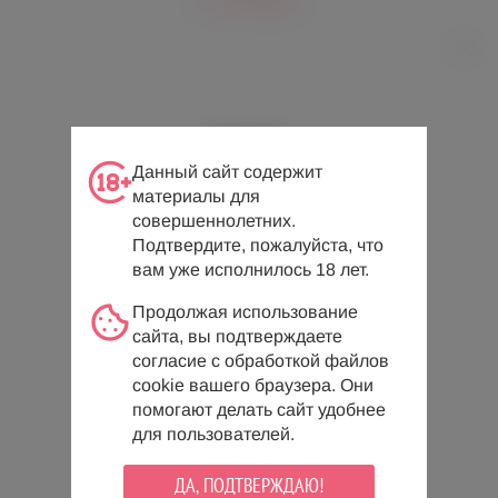
Данный сайт содержит
материалы для
совершеннолетних.
Подтвердите, пожалуйста, что
вам уже исполнилось 18 лет.
Продолжая использование
сайта, вы подтверждаете
согласие с обработкой файлов
cookie вашего браузера. Они
помогают делать сайт удобнее
для пользователей.
ДА, ПОДТВЕРЖДАЮ!