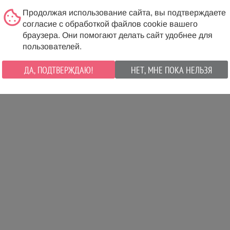
Продолжая использование сайта, вы подтверждаете
согласие с обработкой файлов cookie вашего
браузера. Они помогают делать сайт удобнее для
пользователей.
ДА, ПОДТВЕРЖДАЮ!
НЕТ, МНЕ ПОКА НЕЛЬЗЯ