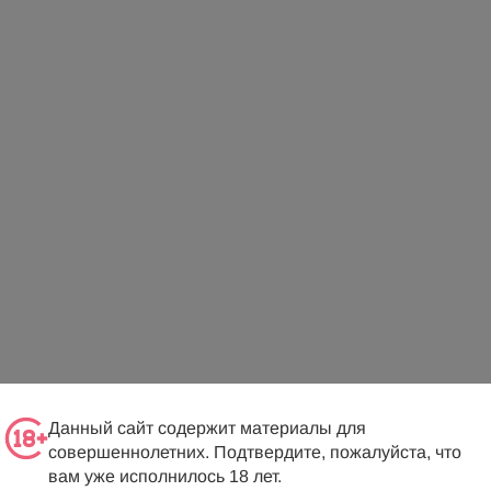
Данный сайт содержит материалы для
совершеннолетних. Подтвердите, пожалуйста, что
вам уже исполнилось 18 лет.