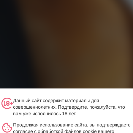
Данный сайт содержит материалы для
совершеннолетних. Подтвердите, пожалуйста, что
вам уже исполнилось 18 лет.
Продолжая использование сайта, вы подтверждаете
согласие с обработкой файлов cookie вашего